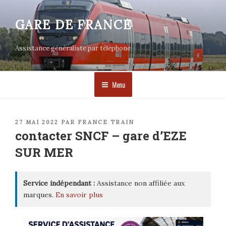
Aller
au
GARE DE FRANCE
contenu
principal
Assistance généraliste par téléphone
Menu
PUBLIÉ
27 MAI 2022
PAR
FRANCE TRAIN
LE
contacter SNCF – gare d’EZE
SUR MER
Service indépendant :
Assistance non affiliée aux
marques.
En savoir plus