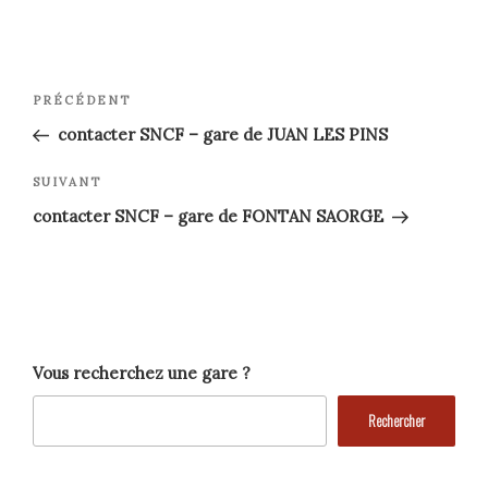
Navigation
Article
PRÉCÉDENT
précédent
de
contacter SNCF – gare de JUAN LES PINS
l’article
Article
SUIVANT
suivant
contacter SNCF – gare de FONTAN SAORGE
Vous recherchez une gare ?
Rechercher