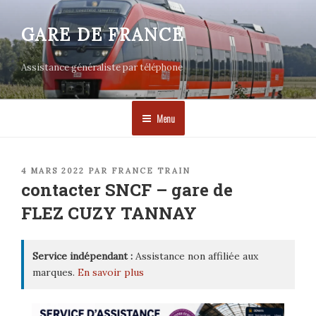
Aller
au
GARE DE FRANCE
contenu
principal
Assistance généraliste par téléphone
Menu
PUBLIÉ
4 MARS 2022
PAR
FRANCE TRAIN
LE
contacter SNCF – gare de
FLEZ CUZY TANNAY
Service indépendant :
Assistance non affiliée aux
marques.
En savoir plus