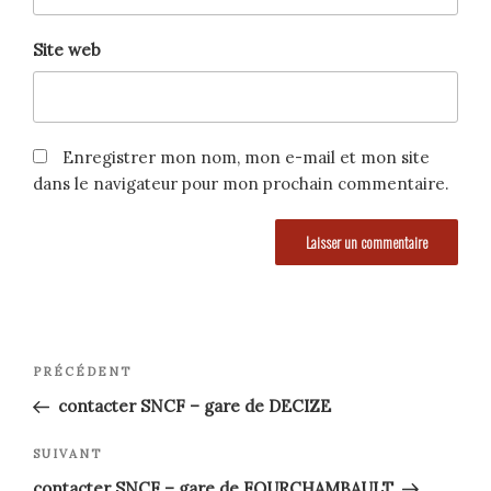
Site web
Enregistrer mon nom, mon e-mail et mon site
dans le navigateur pour mon prochain commentaire.
Navigation
Article
PRÉCÉDENT
précédent
de
contacter SNCF – gare de DECIZE
l’article
Article
SUIVANT
suivant
contacter SNCF – gare de FOURCHAMBAULT