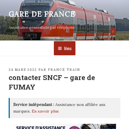
Aller
au
GARE DE FRANCE
contenu
principal
Assistance généraliste par téléphone
Menu
PUBLIÉ
24 MARS 2022
PAR
FRANCE TRAIN
LE
contacter SNCF – gare de
FUMAY
Service indépendant :
Assistance non affiliée aux
marques.
En savoir plus