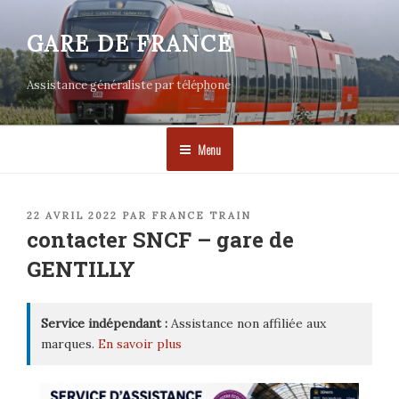
Aller
au
GARE DE FRANCE
contenu
principal
Assistance généraliste par téléphone
Menu
PUBLIÉ
22 AVRIL 2022
PAR
FRANCE TRAIN
LE
contacter SNCF – gare de
GENTILLY
Service indépendant :
Assistance non affiliée aux
marques.
En savoir plus