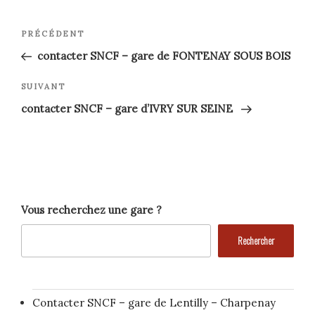
Navigation
Article
PRÉCÉDENT
précédent
de
contacter SNCF – gare de FONTENAY SOUS BOIS
l’article
Article
SUIVANT
suivant
contacter SNCF – gare d’IVRY SUR SEINE
Vous recherchez une gare ?
Rechercher
Contacter SNCF – gare de Lentilly – Charpenay