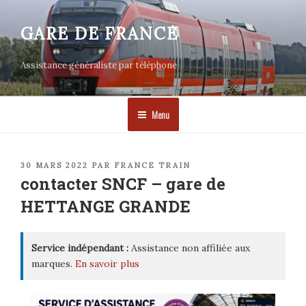
Aller
au
GARE DE FRANCE
contenu
principal
Assistance généraliste par téléphone
Menu
PUBLIÉ
30 MARS 2022
PAR
FRANCE TRAIN
LE
contacter SNCF – gare de
HETTANGE GRANDE
Service indépendant :
Assistance non affiliée aux
marques.
En savoir plus