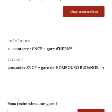
Navigation
Article
PRÉCÉDENT
précédent
de
contacter SNCF – gare d’HERNY
l’article
Article
SUIVANT
suivant
contacter SNCF – gare de HOMBOURG BUDANGE
Vous recherchez une gare ?