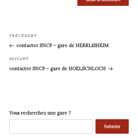
Navigation
Article
PRÉCÉDENT
précédent
de
contacter SNCF – gare de HERRLISHEIM
l’article
Article
SUIVANT
suivant
contacter SNCF – gare de HOELSCHLOCH
Vous recherchez une gare ?
Rechercher