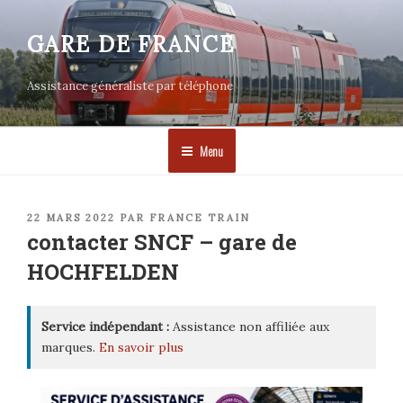
Aller
au
GARE DE FRANCE
contenu
principal
Assistance généraliste par téléphone
Menu
PUBLIÉ
22 MARS 2022
PAR
FRANCE TRAIN
LE
contacter SNCF – gare de
HOCHFELDEN
Service indépendant :
Assistance non affiliée aux
marques.
En savoir plus