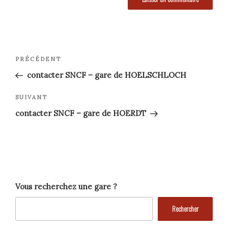
Navigation
Article
PRÉCÉDENT
précédent
de
contacter SNCF – gare de HOELSCHLOCH
l’article
Article
SUIVANT
suivant
contacter SNCF – gare de HOERDT
Vous recherchez une gare ?
Rechercher