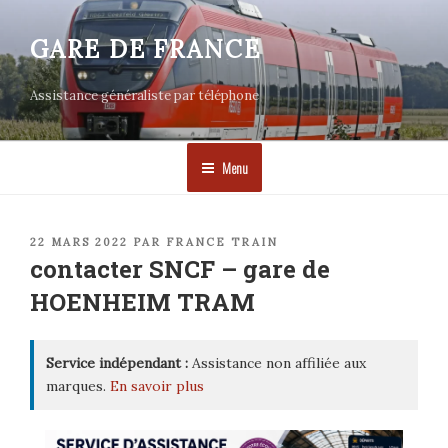
Aller
au
GARE DE FRANCE
contenu
principal
Assistance généraliste par téléphone
Menu
PUBLIÉ
22 MARS 2022
PAR
FRANCE TRAIN
LE
contacter SNCF – gare de
HOENHEIM TRAM
Service indépendant :
Assistance non affiliée aux
marques.
En savoir plus