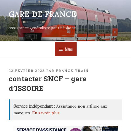
Aller
au
GARE DE FRANCE
contenu
principal
Assistance généraliste par téléphone
Menu
PUBLIÉ
22 FÉVRIER 2022
PAR
FRANCE TRAIN
LE
contacter SNCF – gare
d’ISSOIRE
Service indépendant :
Assistance non affiliée aux
marques.
En savoir plus