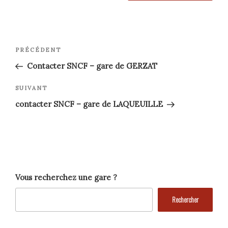
Navigation
Article
PRÉCÉDENT
précédent
de
Contacter SNCF – gare de GERZAT
l’article
Article
SUIVANT
suivant
contacter SNCF – gare de LAQUEUILLE
Vous recherchez une gare ?
Rechercher