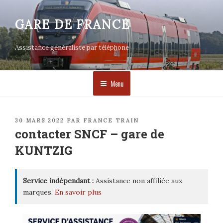
Aller
au
GARE DE FRANCE
contenu
principal
Assistance généraliste par téléphone
Menu
PUBLIÉ
30 MARS 2022
PAR
FRANCE TRAIN
LE
contacter SNCF – gare de
KUNTZIG
Service indépendant :
Assistance non affiliée aux
marques.
En savoir plus