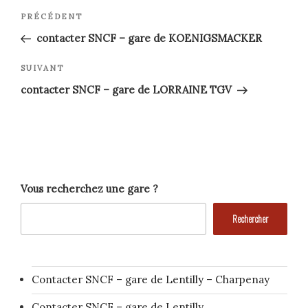
Navigation
Article
PRÉCÉDENT
précédent
de
contacter SNCF – gare de KOENIGSMACKER
l’article
Article
SUIVANT
suivant
contacter SNCF – gare de LORRAINE TGV
Vous recherchez une gare ?
Rechercher
Contacter SNCF – gare de Lentilly – Charpenay
Contacter SNCF – gare de Lentilly