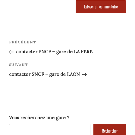
Navigation
Article
PRÉCÉDENT
précédent
de
contacter SNCF – gare de LA FERE
l’article
Article
SUIVANT
suivant
contacter SNCF – gare de LAON
Vous recherchez une gare ?
Rechercher