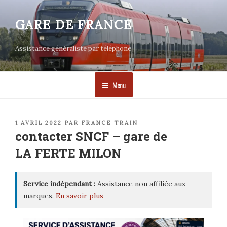
Aller
au
GARE DE FRANCE
contenu
principal
Assistance généraliste par téléphone
Menu
PUBLIÉ
1 AVRIL 2022
PAR
FRANCE TRAIN
LE
contacter SNCF – gare de
LA FERTE MILON
Service indépendant :
Assistance non affiliée aux
marques.
En savoir plus