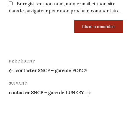
Enregistrer mon nom, mon e-mail et mon site
dans le navigateur pour mon prochain commentaire.
Navigation
Article
PRÉCÉDENT
précédent
de
contacter SNCF – gare de FOECY
l’article
Article
SUIVANT
suivant
contacter SNCF – gare de LUNERY