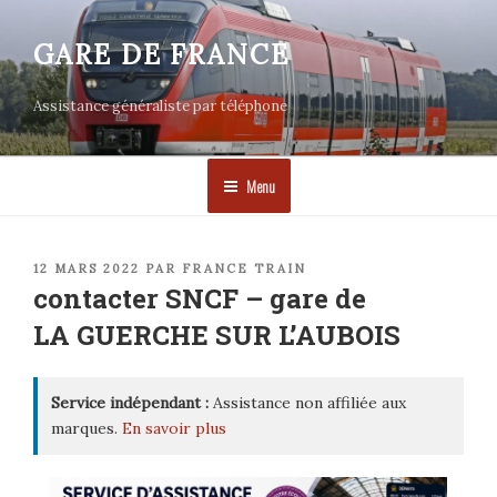
Aller
au
GARE DE FRANCE
contenu
principal
Assistance généraliste par téléphone
Menu
PUBLIÉ
12 MARS 2022
PAR
FRANCE TRAIN
LE
contacter SNCF – gare de
LA GUERCHE SUR L’AUBOIS
Service indépendant :
Assistance non affiliée aux
marques.
En savoir plus