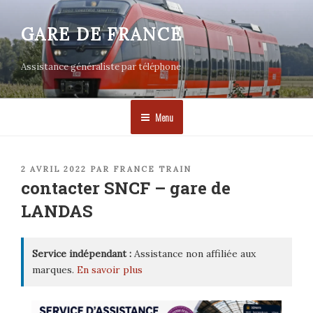
Aller
au
GARE DE FRANCE
contenu
principal
Assistance généraliste par téléphone
Menu
PUBLIÉ
2 AVRIL 2022
PAR
FRANCE TRAIN
LE
contacter SNCF – gare de
LANDAS
Service indépendant :
Assistance non affiliée aux
marques.
En savoir plus