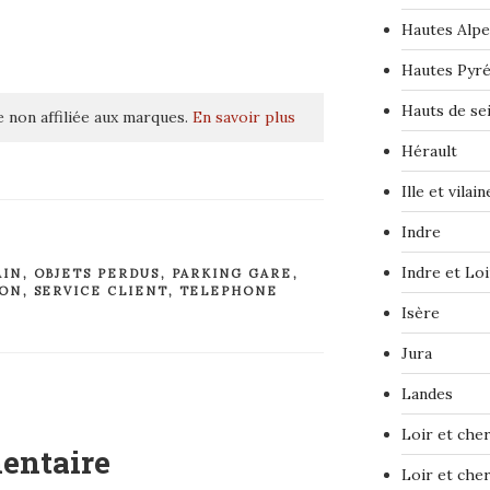
Hautes Alpe
Hautes Pyr
Hauts de se
 non affiliée aux marques.
En savoir plus
Hérault
Ille et vilain
Indre
Indre et Loi
AIN
,
OBJETS PERDUS
,
PARKING GARE
,
ION
,
SERVICE CLIENT
,
TELEPHONE
Isère
Jura
Landes
Loir et che
entaire
Loir et che