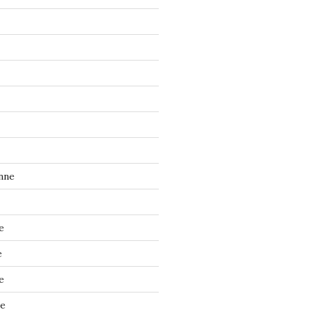
nne
e
e
e
ne