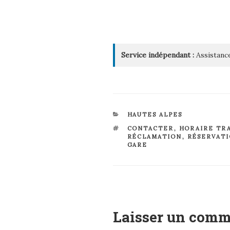
Service indépendant :
Assistance
CATÉGORIES
HAUTES ALPES
ÉTIQUETTES
CONTACTER
,
HORAIRE TR
RÉCLAMATION
,
RÉSERVAT
GARE
Laisser un comm