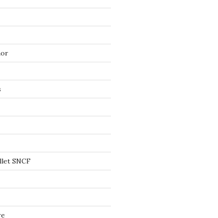
mor
s
llet SNCF
re