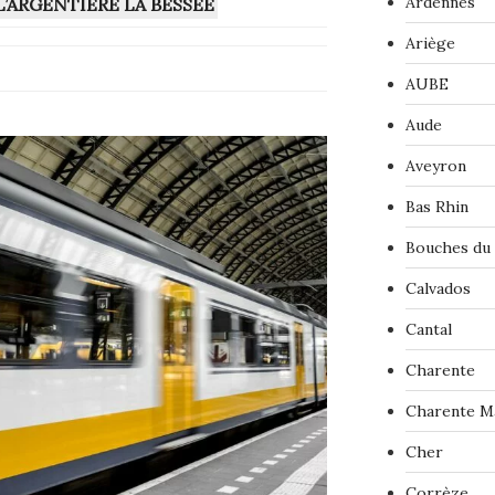
Ardennes
L’ARGENTIERE LA BESSEE
Ariège
AUBE
Aude
Aveyron
Bas Rhin
Bouches du
Calvados
Cantal
Charente
Charente M
Cher
Corrèze