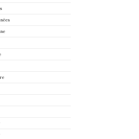
s
énées
ine
e
re
r
r