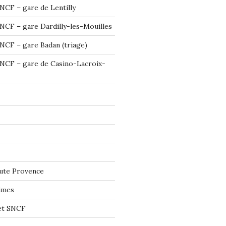
NCF – gare de Lentilly
NCF – gare Dardilly-les-Mouilles
NCF – gare Badan (triage)
NCF – gare de Casino-Lacroix-
ute Provence
imes
let SNCF