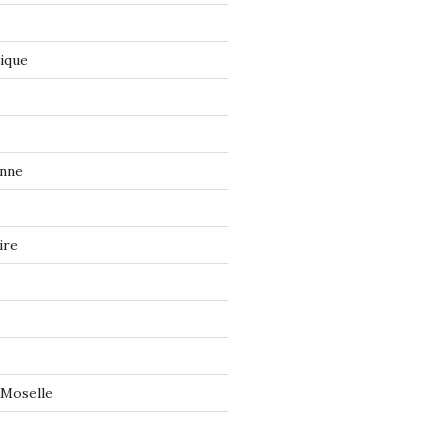
tique
onne
ire
 Moselle