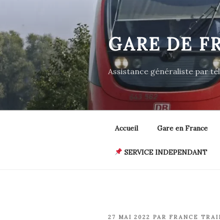
Aller
au
contenu
GARE DE F
principal
Assistance généraliste par t
Accueil
Gare en France
SERVICE INDEPENDANT
PUBLIÉ
27 MAI 2022
PAR
FRANCE TRAI