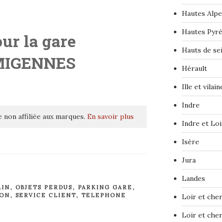
Hautes Alpe
Hautes Pyr
ur la gare
Hauts de se
MIGENNES
Hérault
Ille et vilain
Indre
 non affiliée aux marques.
En savoir plus
Indre et Loi
Isère
Jura
Landes
AIN
,
OBJETS PERDUS
,
PARKING GARE
,
ION
,
SERVICE CLIENT
,
TELEPHONE
Loir et che
Loir et che