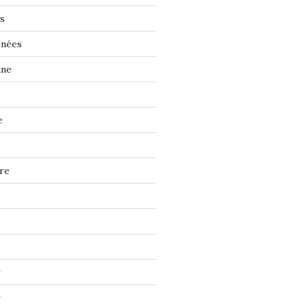
s
énées
ine
e
re
r
r