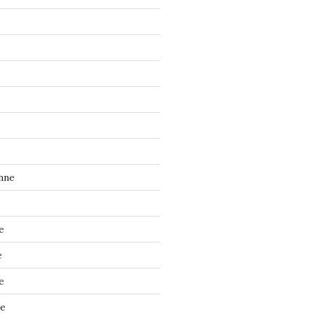
nne
e
e
e
ne