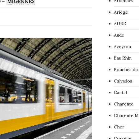
Ardennes
0
–
MIGENNES
Ariège
AUBE
Aude
Aveyron
Bas Rhin
Bouches du
Calvados
Cantal
Charente
Charente M
Cher
Corrèze