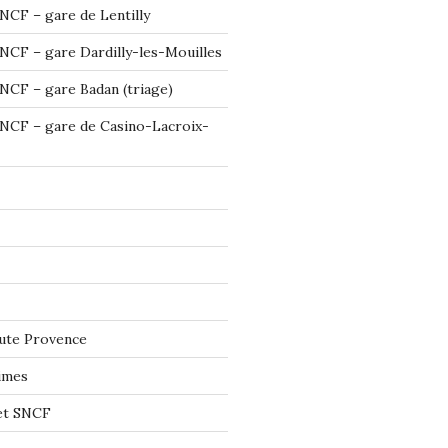
NCF – gare de Lentilly
NCF – gare Dardilly-les-Mouilles
NCF – gare Badan (triage)
NCF – gare de Casino-Lacroix-
ute Provence
imes
let SNCF