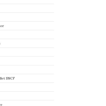
mor
s
llet SNCF
re