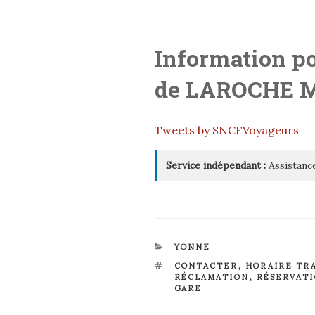
Information po
de LAROCHE 
Tweets by SNCFVoyageurs
Service indépendant :
Assistance
CATÉGORIES
YONNE
ÉTIQUETTES
CONTACTER
,
HORAIRE TR
RÉCLAMATION
,
RÉSERVAT
GARE