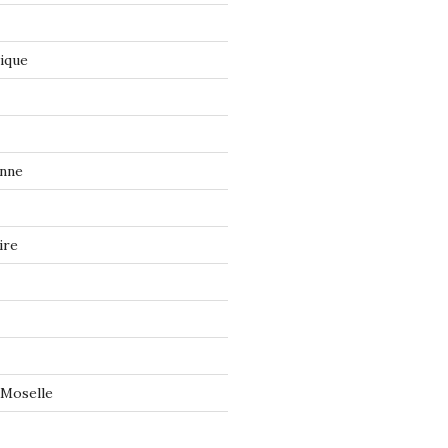
tique
onne
ire
 Moselle