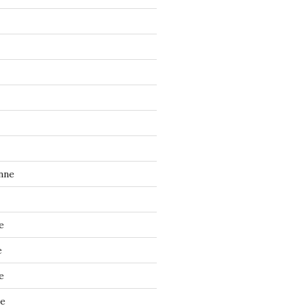
nne
e
e
e
ne