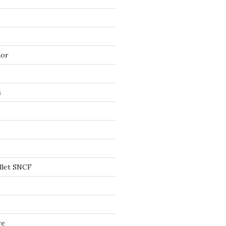
mor
s
llet SNCF
re