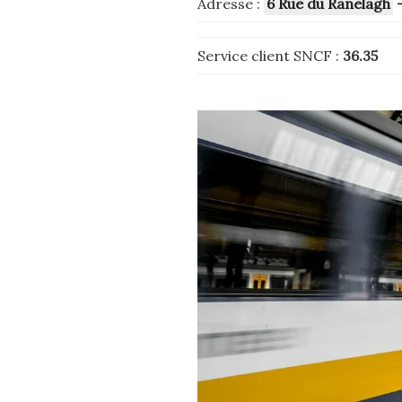
Adresse :
6 Rue du Ranelagh
–
Service client SNCF :
36.35