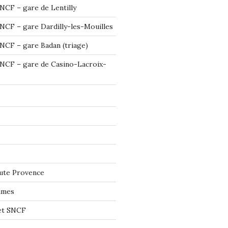
NCF – gare de Lentilly
NCF – gare Dardilly-les-Mouilles
NCF – gare Badan (triage)
NCF – gare de Casino-Lacroix-
ute Provence
imes
let SNCF