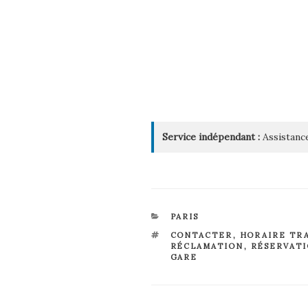
Service indépendant :
Assistance
CATÉGORIES
PARIS
ÉTIQUETTES
CONTACTER
,
HORAIRE TR
RÉCLAMATION
,
RÉSERVAT
GARE