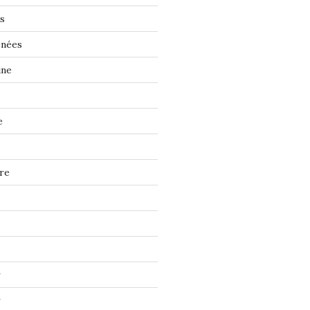
s
énées
ine
e
re
r
r