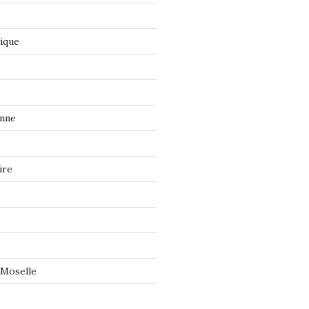
tique
onne
ire
 Moselle