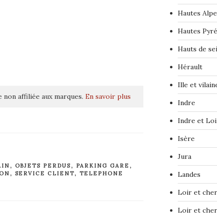
Hautes Alpe
Hautes Pyr
Hauts de se
Hérault
Ille et vilain
 non affiliée aux marques.
En savoir plus
Indre
Indre et Loi
Isère
Jura
AIN
,
OBJETS PERDUS
,
PARKING GARE
,
ION
,
SERVICE CLIENT
,
TELEPHONE
Landes
Loir et che
Loir et che