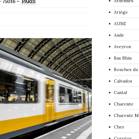
Ardennes
 75016
–
PARIS
Ariège
AUBE
Aude
Aveyron
Bas Rhin
Bouches du
Calvados
Cantal
Charente
Charente M
Cher
Corrèze