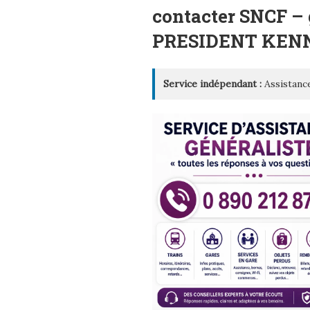
LE
contacter SNCF –
PRESIDENT KEN
Service indépendant :
Assistance