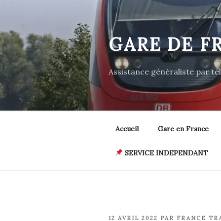
Aller
au
contenu
GARE DE F
principal
Assistance généraliste par t
Accueil
Gare en France
SERVICE INDEPENDANT
PUBLIÉ
12 AVRIL 2022
PAR
FRANCE TR