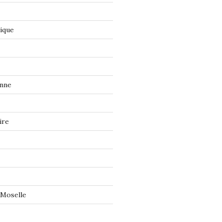
tique
onne
ire
 Moselle