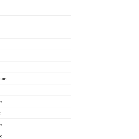
nne
e
e
e
ne