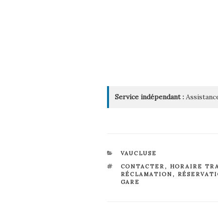
Service indépendant :
Assistance
CATÉGORIES
VAUCLUSE
ÉTIQUETTES
CONTACTER
,
HORAIRE TR
RÉCLAMATION
,
RÉSERVAT
GARE