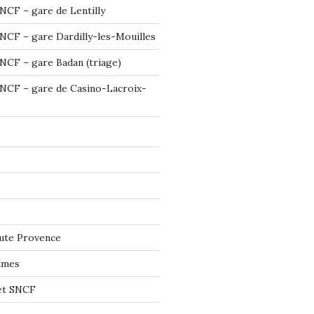
NCF – gare de Lentilly
NCF – gare Dardilly-les-Mouilles
NCF – gare Badan (triage)
NCF – gare de Casino-Lacroix-
ute Provence
imes
let SNCF