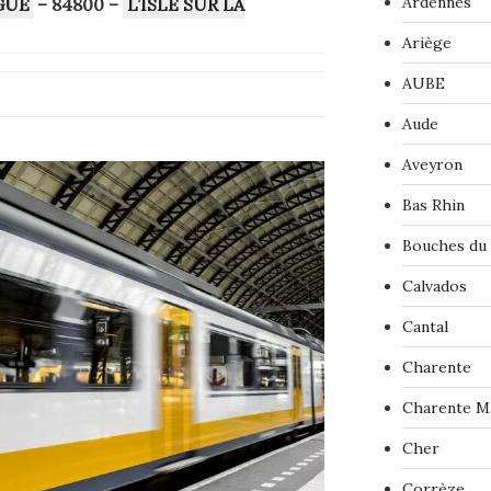
Ardennes
RGUE
– 84800 –
L’ISLE SUR LA
Ariège
AUBE
Aude
Aveyron
Bas Rhin
Bouches du
Calvados
Cantal
Charente
Charente M
Cher
Corrèze