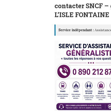
LE
contacter SNCF – 
L’ISLE FONTAIN
Service indépendant :
Assistance