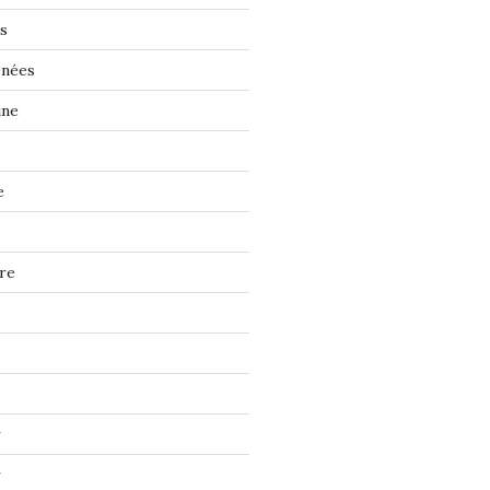
s
énées
ine
e
re
r
r