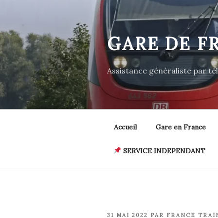
Aller
au
contenu
GARE DE F
principal
Assistance généraliste par t
Accueil
Gare en France
SERVICE INDEPENDANT
PUBLIÉ
31 MAI 2022
PAR
FRANCE TRAI