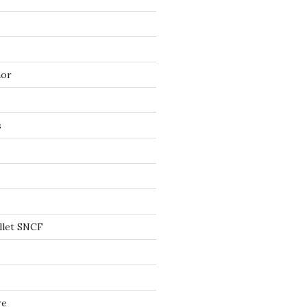
mor
s
llet SNCF
re