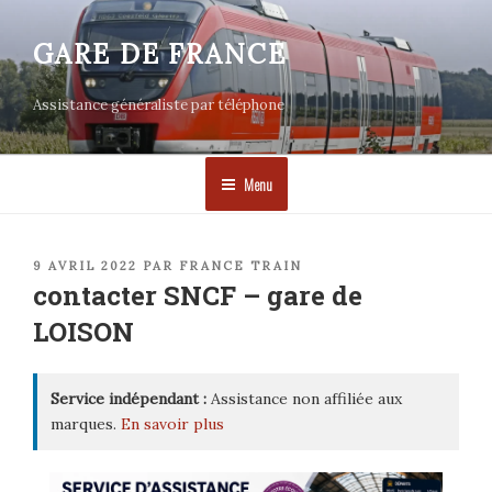
Aller
au
GARE DE FRANCE
contenu
principal
Assistance généraliste par téléphone
Menu
PUBLIÉ
9 AVRIL 2022
PAR
FRANCE TRAIN
LE
contacter SNCF – gare de
LOISON
Service indépendant :
Assistance non affiliée aux
marques.
En savoir plus