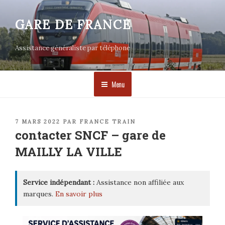
Aller
au
GARE DE FRANCE
contenu
principal
Assistance généraliste par téléphone
Menu
PUBLIÉ
7 MARS 2022
PAR
FRANCE TRAIN
LE
contacter SNCF – gare de
MAILLY LA VILLE
Service indépendant :
Assistance non affiliée aux
marques.
En savoir plus