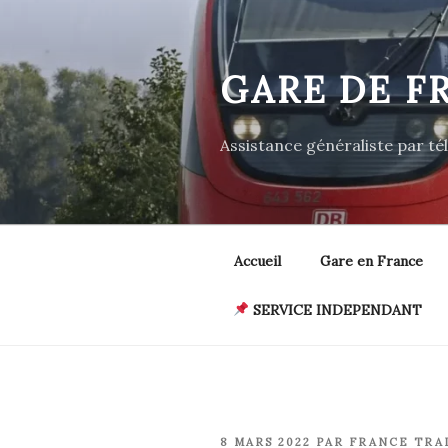
Aller
au
contenu
GARE DE F
principal
Assistance généraliste par t
Accueil
Gare en France
SERVICE INDEPENDANT
PUBLIÉ
8 MARS 2022
PAR
FRANCE TRA