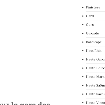
Finistère
Gard
Gers
Gironde
handicape
Haut Rhin
Haute Garo
Haute Loire
Haute Marn
Haute Saôn
Haute Savoi
ur la gare des
Haute Vien