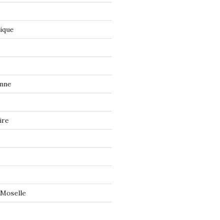
tique
onne
ire
 Moselle