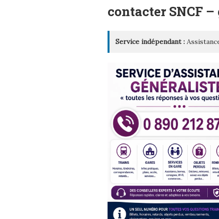
LE
contacter SNCF –
Service indépendant :
Assistance