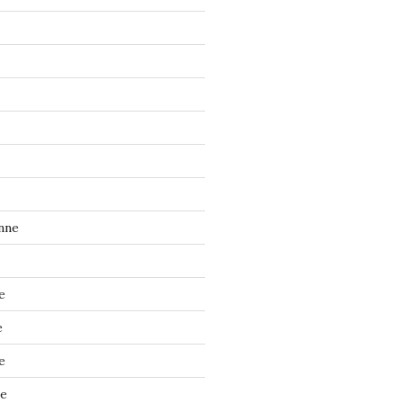
nne
e
e
e
ne