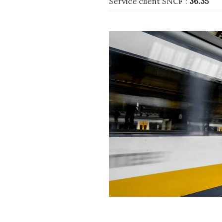
Service client SNCF :
36.35