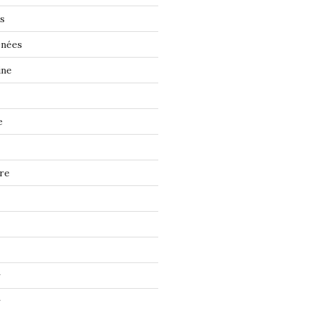
s
énées
ine
e
re
r
r