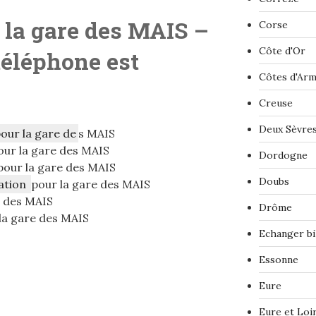
 la gare
des MAIS
–
Corse
Côte d'Or
téléphone est
Côtes d'Ar
Creuse
Deux Sèvre
pour la gare de
s MAIS
ur la gare des MAIS
Dordogne
our la gare des MAIS
Doubs
ation
pour la gare des MAIS
e des MAIS
Drôme
la gare des MAIS
Echanger bi
Essonne
Eure
Eure et Loi