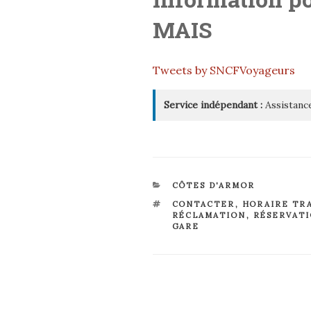
MAIS
Tweets by SNCFVoyageurs
Service indépendant :
Assistance
CATÉGORIES
CÔTES D'ARMOR
ÉTIQUETTES
CONTACTER
,
HORAIRE TR
RÉCLAMATION
,
RÉSERVAT
GARE