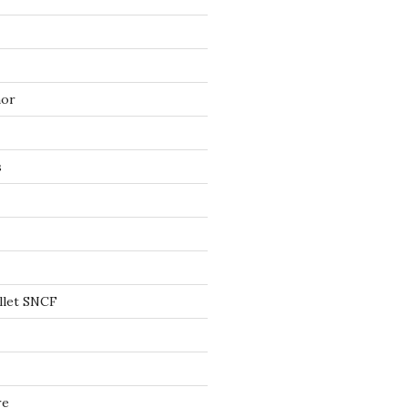
mor
s
llet SNCF
re