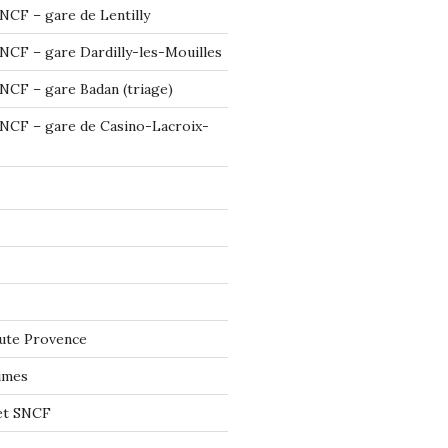
NCF – gare de Lentilly
NCF – gare Dardilly-les-Mouilles
NCF – gare Badan (triage)
NCF – gare de Casino-Lacroix-
ute Provence
imes
let SNCF