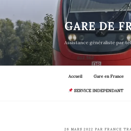
Aller
au
contenu
GARE DE F
principal
Assistance généraliste par t
Accueil
Gare en France
SERVICE INDEPENDANT
PUBLIÉ
26 MARS 2022
PAR
FRANCE TR