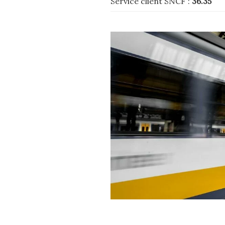
Service client SNCF :
36.35