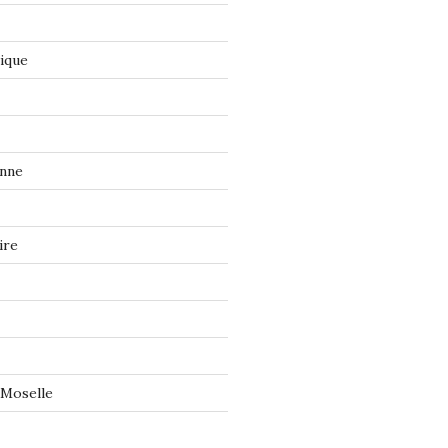
tique
onne
ire
 Moselle