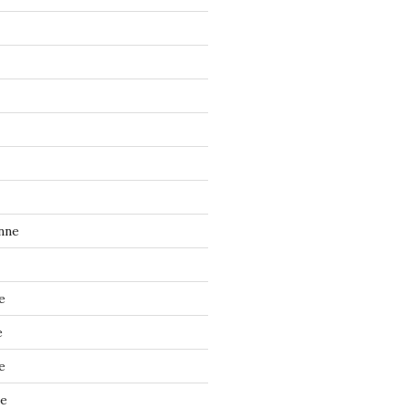
nne
e
e
e
ne