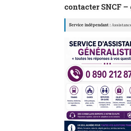
LE
contacter SNCF 
Service indépendant :
Assistance