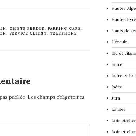
Hautes Alpe
Hautes Pyr
AIN
,
OBJETS PERDUS
,
PARKING GARE
,
Hauts de se
ION
,
SERVICE CLIENT
,
TELEPHONE
Hérault
Ille et vilain
Indre
Indre et Loi
entaire
Isère
pas publiée.
Les champs obligatoires
Jura
Landes
Loir et che
Loir et che