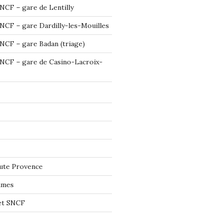
NCF – gare de Lentilly
NCF – gare Dardilly-les-Mouilles
NCF – gare Badan (triage)
NCF – gare de Casino-Lacroix-
ute Provence
imes
let SNCF