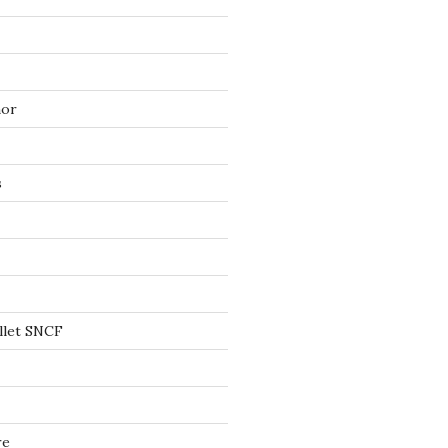
mor
s
llet SNCF
re