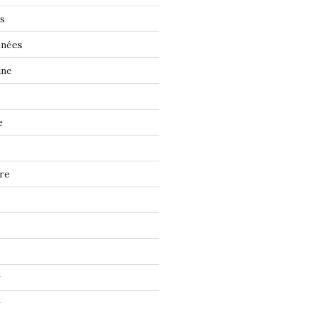
s
énées
ine
e
re
r
r