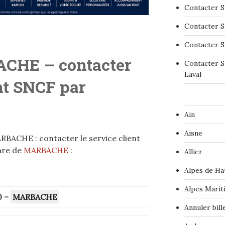
Contacter S
Contacter S
Contacter S
CHE – contacter
Contacter S
Laval
ent SNCF par
Ain
Aisne
BACHE : contacter le service client
are de
MARBACHE
:
Allier
Alpes de Ha
Alpes Marit
0
–
MARBACHE
Annuler bil