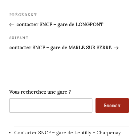
Navigation
Article
PRÉCÉDENT
précédent
de
contacter SNCF – gare de LONGPONT
l’article
Article
SUIVANT
suivant
contacter SNCF – gare de MARLE SUR SERRE
Vous recherchez une gare ?
Rechercher
Contacter SNCF – gare de Lentilly – Charpenay