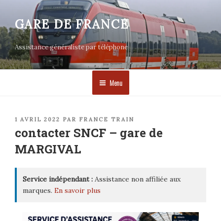
Aller
au
GARE DE FRANCE
contenu
principal
Assistance généraliste par téléphone
Menu
PUBLIÉ
1 AVRIL 2022
PAR
FRANCE TRAIN
LE
contacter SNCF – gare de
MARGIVAL
Service indépendant :
Assistance non affiliée aux
marques.
En savoir plus