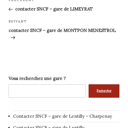
Article
précédent
de
contacter SNCF – gare de LIMEYRAT
l’article
Article
SUIVANT
suivant
contacter SNCF – gare de MONTPON MENESTROL
Vous recherchez une gare ?
Rechercher
Contacter SNCF – gare de Lentilly – Charpenay
Contacter SNCF – gare de Lentilly