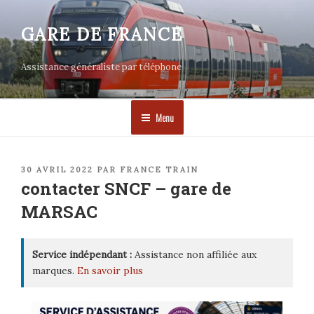
Aller
au
GARE DE FRANCE
contenu
principal
Assistance généraliste par téléphone
Menu
PUBLIÉ
30 AVRIL 2022
PAR
FRANCE TRAIN
LE
contacter SNCF – gare de
MARSAC
Service indépendant :
Assistance non affiliée aux
marques.
En savoir plus