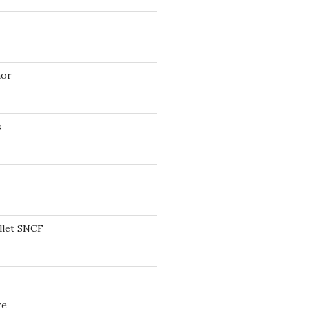
mor
s
llet SNCF
re