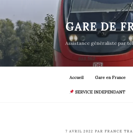
Aller
au
contenu
GARE DE F
principal
Assistance généraliste par t
Accueil
Gare en France
SERVICE INDEPENDANT
PUBLIÉ
7 AVRIL 2022
PAR
FRANCE TRA