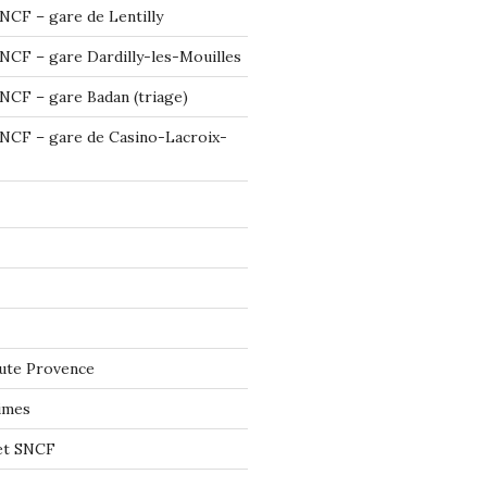
NCF – gare de Lentilly
NCF – gare Dardilly-les-Mouilles
NCF – gare Badan (triage)
NCF – gare de Casino-Lacroix-
ute Provence
imes
let SNCF