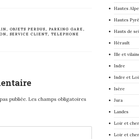
Hautes Alpe
Hautes Pyr
AIN
,
OBJETS PERDUS
,
PARKING GARE
,
Hauts de se
ION
,
SERVICE CLIENT
,
TELEPHONE
Hérault
Ille et vilain
Indre
Indre et Loi
entaire
Isère
pas publiée.
Les champs obligatoires
Jura
Landes
Loir et che
Loir et che