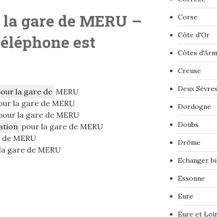
 la gare de MERU –
Corse
Côte d'Or
téléphone est
Côtes d'Ar
Creuse
Deux Sèvre
pour la gare de
MERU
our la gare de MERU
Dordogne
pour la gare de MERU
Doubs
ation
pour la gare de MERU
e de MERU
Drôme
la gare de MERU
Echanger bi
Essonne
Eure
Eure et Loi