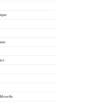
tique
onne
ire
 Moselle