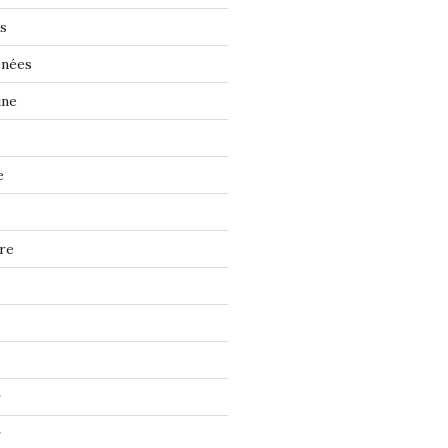
s
énées
ine
e
re
r
r