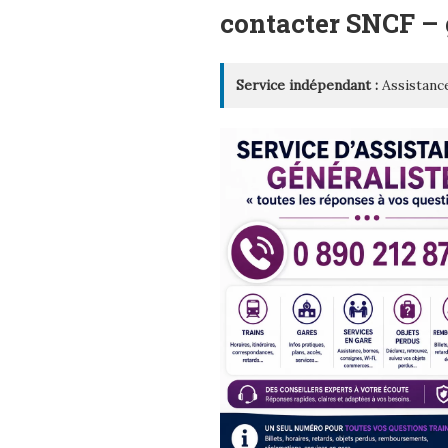
LE
contacter SNCF –
Service indépendant :
Assistance