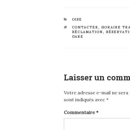
CATÉGORIES
OISE
ÉTIQUETTES
CONTACTER
,
HORAIRE TR
RÉCLAMATION
,
RÉSERVAT
GARE
Laisser un comm
Votre adresse e-mail ne sera 
sont indiqués avec
*
Commentaire
*