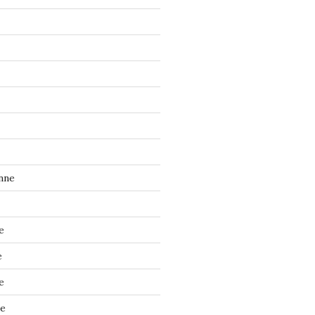
nne
e
e
e
ne