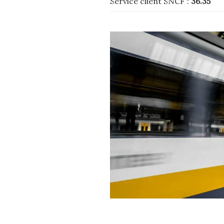
Service client SNCF :
36.35