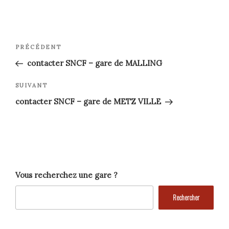
Navigation
Article
PRÉCÉDENT
précédent
de
contacter SNCF – gare de MALLING
l’article
Article
SUIVANT
suivant
contacter SNCF – gare de METZ VILLE
Vous recherchez une gare ?
Rechercher