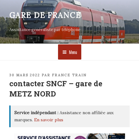
Aller
au
GARE DE FRANCE
contenu
principal
Assistance généraliste par téléphone
Menu
PUBLIÉ
30 MARS 2022
PAR
FRANCE TRAIN
LE
contacter SNCF – gare de
METZ NORD
Service indépendant :
Assistance non affiliée aux
marques.
En savoir plus