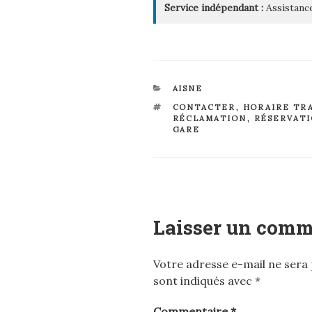
Service indépendant :
Assistance
CATÉGORIES
AISNE
ÉTIQUETTES
CONTACTER
,
HORAIRE TR
RÉCLAMATION
,
RÉSERVAT
GARE
Laisser un comm
Votre adresse e-mail ne sera 
sont indiqués avec
*
Commentaire
*