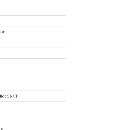
mor
s
llet SNCF
re