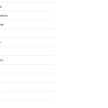
s
énées
ine
e
re
r
r