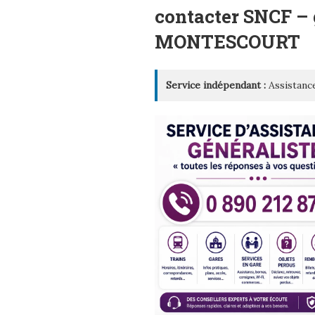
LE
contacter SNCF – 
MONTESCOURT
Service indépendant :
Assistance