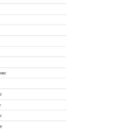
nne
e
e
e
ne