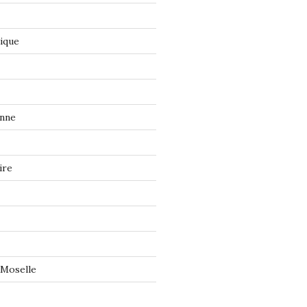
tique
onne
ire
 Moselle