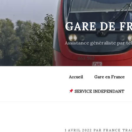
Aller
au
contenu
GARE DE F
principal
Assistance généraliste par t
Accueil
Gare en France
SERVICE INDEPENDANT
PUBLIÉ
1 AVRIL 2022
PAR
FRANCE TRA