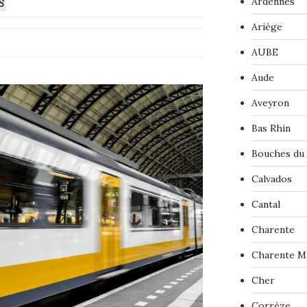
Ardennes
S
Ariège
AUBE
Aude
Aveyron
Bas Rhin
Bouches du
Calvados
Cantal
Charente
Charente M
Cher
Corrèze