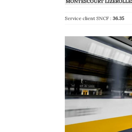
MONTESCOURT LIZEROLLE
Service client SNCF :
36.35