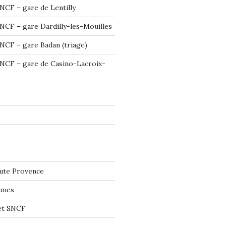
NCF – gare de Lentilly
NCF – gare Dardilly-les-Mouilles
NCF – gare Badan (triage)
NCF – gare de Casino-Lacroix-
ute Provence
imes
let SNCF