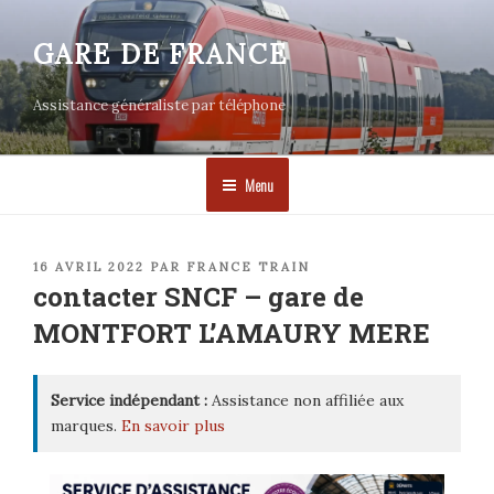
Aller
au
GARE DE FRANCE
contenu
principal
Assistance généraliste par téléphone
Menu
PUBLIÉ
16 AVRIL 2022
PAR
FRANCE TRAIN
LE
contacter SNCF – gare de
MONTFORT L’AMAURY MERE
Service indépendant :
Assistance non affiliée aux
marques.
En savoir plus