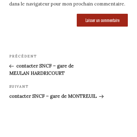
dans le navigateur pour mon prochain commentaire.
Navigation
Article
PRÉCÉDENT
précédent
de
contacter SNCF – gare de
MEULAN HARDRICOURT
l’article
Article
SUIVANT
suivant
contacter SNCF – gare de MONTREUIL