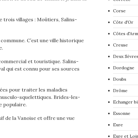
Corse
ois villages : Moûtiers, Salins-
Côte d'Or
Côtes d'Ar
a commune. C’est une ville historique
Creuse
e.
Deux Sèvre
commercial et touristique. Salins-
Dordogne
val qui est connu pour ses sources
Doubs
ées pour traiter les maladies
Drôme
 musculo-squelettiques. Brides-les-
Echanger bi
e populaire.
Essonne
if de la Vanoise et offre une vue
Eure
Eure et Loi