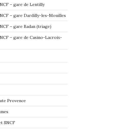
NCF – gare de Lentilly
NCF – gare Dardilly-les-Mouilles
NCF – gare Badan (triage)
NCF – gare de Casino-Lacroix-
ute Provence
imes
let SNCF