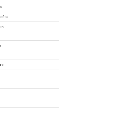
s
énées
ine
e
re
r
r