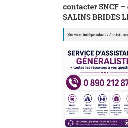
LE
contacter SNCF –
SALINS BRIDES L
Service indépendant :
Assistance