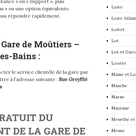
tance » ou « Support », puis
Loire
s » ou une option équivalente.
vous répondre rapidement.
Loire Atlan
Loiret
Lot
 Gare de Moûtiers –
Lot et Gar
es-Bains :
Lozère
er le service clientèle de la gare par
Maine et Lo
tre à l’adresse suivante :
Rue Greyffié
Manche
s
Marne
Mayenne
RATUIT DU
Meurthe et
NT DE LA GARE DE
Meuse