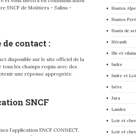
ure et vous mettra en communication
are SNCF de Moûtiers – Salins –
Hautes Alpe
Hautes Pyr
Hauts de se
 de contact :
Hérault
Ille et vilain
t disponible sur le site officiel de la
Indre
r tous les champs requis avec des
btenir une réponse appropriée.
Indre et Loi
Isère
Jura
ication SNCF
Landes
Loir et che
ilisez l’application SNCF CONNECT.
Loir et che