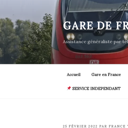
Aller
au
contenu
GARE DE F
principal
Assistance généraliste par t
Accueil
Gare en France
SERVICE INDEPENDANT
PUBLIÉ
25 FÉVRIER 2022
PAR
FRANCE 