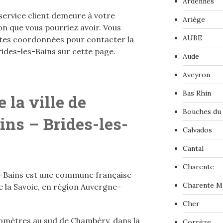
Ardennes
 service client demeure à votre
Ariège
on que vous pourriez avoir. Vous
AUBE
ntes coordonnées pour contacter la
rides-les-Bains sur cette page.
Aude
Aveyron
Bas Rhin
 la ville de
Bouches du
ins – Brides-les-
Calvados
Cantal
Charente
es-Bains est une commune française
Charente M
 la Savoie, en région Auvergne-
Cher
ilomètres au sud de Chambéry, dans la
Corrèze