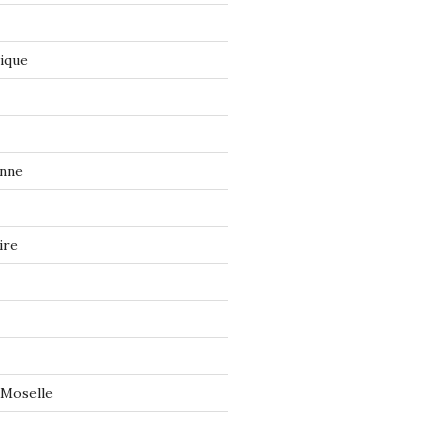
tique
onne
ire
 Moselle