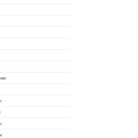
nne
e
e
e
ne