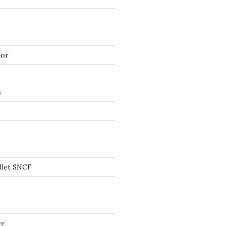
mor
s
llet SNCF
re