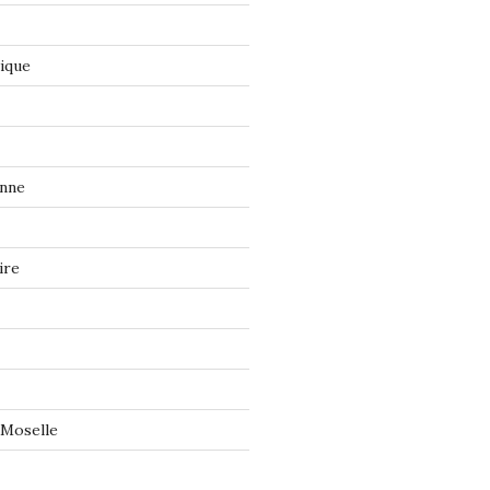
tique
onne
ire
 Moselle