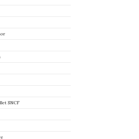
mor
s
llet SNCF
re