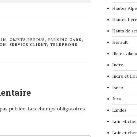
Hautes Alpe
Hautes Pyr
Hauts de se
AIN
,
OBJETS PERDUS
,
PARKING GARE
,
Hérault
ION
,
SERVICE CLIENT
,
TELEPHONE
Ille et vilain
Indre
Indre et Loi
Isère
entaire
Jura
pas publiée.
Les champs obligatoires
Landes
Loir et che
Loir et che