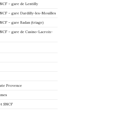
NCF – gare de Lentilly
NCF – gare Dardilly-les-Mouilles
NCF – gare Badan (triage)
NCF – gare de Casino-Lacroix-
ute Provence
imes
let SNCF