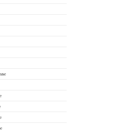
nne
e
e
e
ne