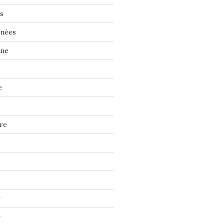
s
énées
ine
e
re
r
r