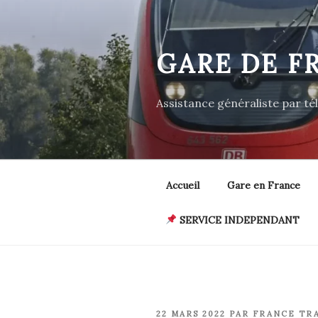
Aller
au
contenu
GARE DE F
principal
Assistance généraliste par t
Accueil
Gare en France
SERVICE INDEPENDANT
PUBLIÉ
22 MARS 2022
PAR
FRANCE TR