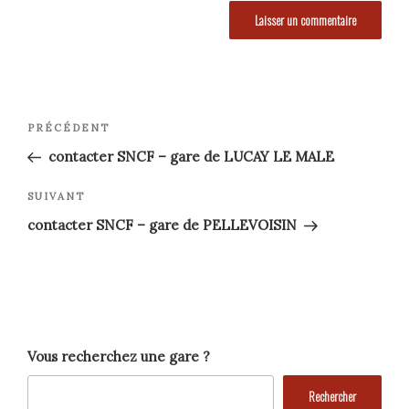
Navigation
Article
PRÉCÉDENT
précédent
de
contacter SNCF – gare de LUCAY LE MALE
l’article
Article
SUIVANT
suivant
contacter SNCF – gare de PELLEVOISIN
Vous recherchez une gare ?
Rechercher