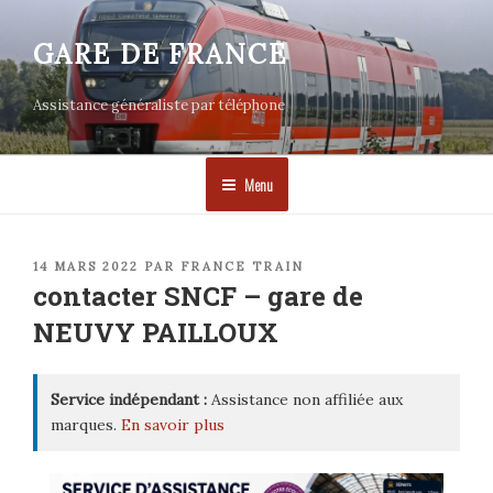
Aller
au
GARE DE FRANCE
contenu
principal
Assistance généraliste par téléphone
Menu
PUBLIÉ
14 MARS 2022
PAR
FRANCE TRAIN
LE
contacter SNCF – gare de
NEUVY PAILLOUX
Service indépendant :
Assistance non affiliée aux
marques.
En savoir plus