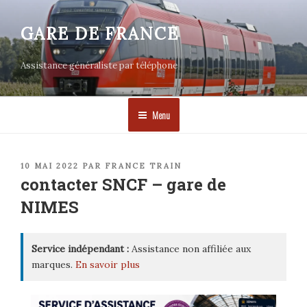
Aller
au
GARE DE FRANCE
contenu
principal
Assistance généraliste par téléphone
Menu
PUBLIÉ
10 MAI 2022
PAR
FRANCE TRAIN
LE
contacter SNCF – gare de
NIMES
Service indépendant :
Assistance non affiliée aux
marques.
En savoir plus