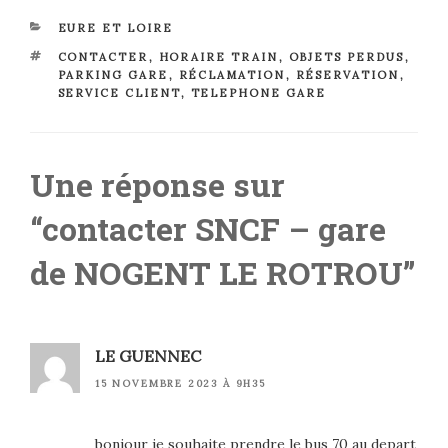
CATÉGORIES
EURE ET LOIRE
ÉTIQUETTES
CONTACTER
,
HORAIRE TRAIN
,
OBJETS PERDUS
,
PARKING GARE
,
RÉCLAMATION
,
RÉSERVATION
,
SERVICE CLIENT
,
TELEPHONE GARE
Une réponse sur
“contacter SNCF – gare
de NOGENT LE ROTROU”
LE GUENNEC
15 NOVEMBRE 2023 À 9H35
bonjour je souhaite prendre le bus 70 au depart