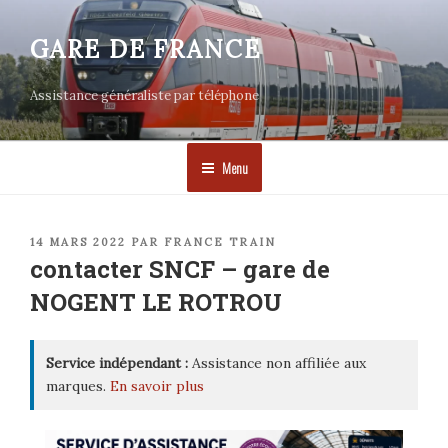
Aller
au
GARE DE FRANCE
contenu
principal
Assistance généraliste par téléphone
Menu
PUBLIÉ
14 MARS 2022
PAR
FRANCE TRAIN
LE
contacter SNCF – gare de
NOGENT LE ROTROU
Service indépendant :
Assistance non affiliée aux
marques.
En savoir plus