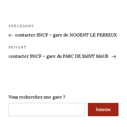
Navigation
Article
PRÉCÉDENT
précédent
de
contacter SNCF – gare de NOGENT LE PERREUX
l’article
Article
SUIVANT
suivant
contacter SNCF – gare du PARC DE SAINT MAUR
Vous recherchez une gare ?
Rechercher