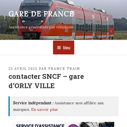
Aller
au
GARE DE FRANCE
contenu
principal
Assistance généraliste par téléphone
Menu
PUBLIÉ
23 AVRIL 2022
PAR
FRANCE TRAIN
LE
contacter SNCF – gare
d’ORLY VILLE
Service indépendant :
Assistance non affiliée aux
marques.
En savoir plus