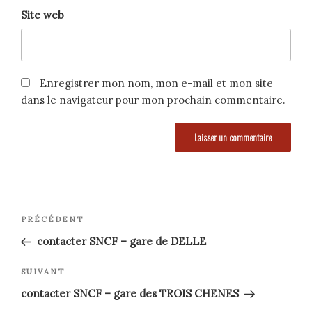
Site web
Enregistrer mon nom, mon e-mail et mon site
dans le navigateur pour mon prochain commentaire.
Navigation
Article
PRÉCÉDENT
précédent
de
contacter SNCF – gare de DELLE
l’article
Article
SUIVANT
suivant
contacter SNCF – gare des TROIS CHENES