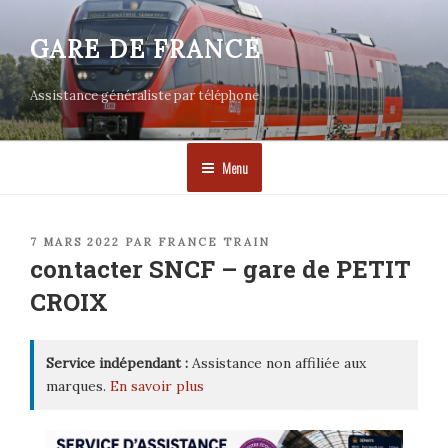
Aller
au
GARE DE FRANCE
contenu
principal
Assistance généraliste par téléphone
Menu
PUBLIÉ
7 MARS 2022
PAR
FRANCE TRAIN
LE
contacter SNCF – gare de PETIT
CROIX
Service indépendant :
Assistance non affiliée aux
marques.
En savoir plus