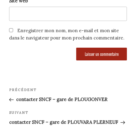
Site web
Enregistrer mon nom, mon e-mail et mon site
dans le navigateur pour mon prochain commentaire.
Navigation
Article
PRÉCÉDENT
précédent
de
contacter SNCF – gare de PLOUGONVER
l’article
Article
SUIVANT
suivant
contacter SNCF – gare de PLOUVARA PLERNEUF