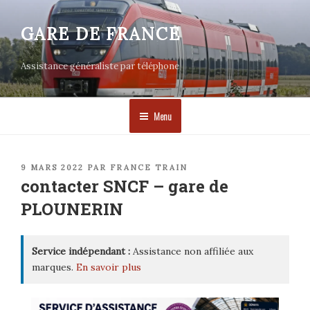
Aller
au
GARE DE FRANCE
contenu
principal
Assistance généraliste par téléphone
Menu
PUBLIÉ
9 MARS 2022
PAR
FRANCE TRAIN
LE
contacter SNCF – gare de
PLOUNERIN
Service indépendant :
Assistance non affiliée aux
marques.
En savoir plus