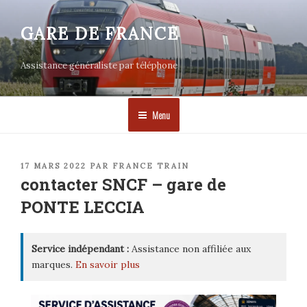
Aller
au
GARE DE FRANCE
contenu
principal
Assistance généraliste par téléphone
Menu
PUBLIÉ
17 MARS 2022
PAR
FRANCE TRAIN
LE
contacter SNCF – gare de
PONTE LECCIA
Service indépendant :
Assistance non affiliée aux
marques.
En savoir plus