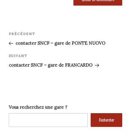
Navigation
Article
PRÉCÉDENT
précédent
de
contacter SNCF – gare de PONTE NUOVO
l’article
Article
SUIVANT
suivant
contacter SNCF – gare de FRANCARDO
Vous recherchez une gare ?
Rechercher