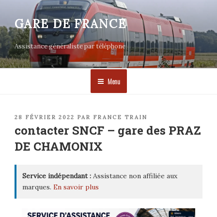
Aller
au
GARE DE FRANCE
contenu
principal
Assistance généraliste par téléphone
Menu
PUBLIÉ
28 FÉVRIER 2022
PAR
FRANCE TRAIN
LE
contacter SNCF – gare des PRAZ
DE CHAMONIX
Service indépendant :
Assistance non affiliée aux
marques.
En savoir plus