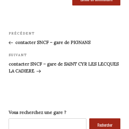
Navigation
Article
PRÉCÉDENT
précédent
de
contacter SNCF – gare de PIGNANS
l’article
Article
SUIVANT
suivant
contacter SNCF – gare de SAINT CYR LES LECQUES
LA CADIERE
Vous recherchez une gare ?
Rechercher