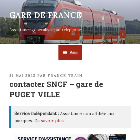
Aller
au
GARE DE FRANCE
contenu
principal
Assistance généraliste par téléphone
Menu
PUBLIÉ
31 MAI 2022
PAR
FRANCE TRAIN
LE
contacter SNCF – gare de
PUGET VILLE
Service indépendant :
Assistance non affiliée aux
marques.
En savoir plus