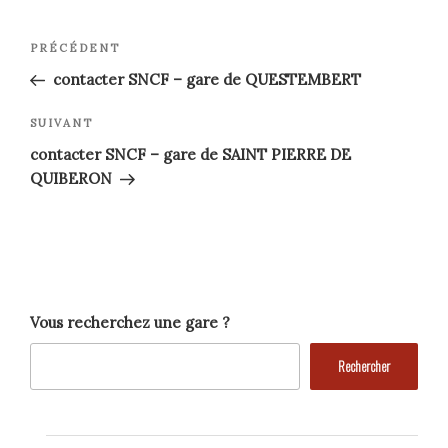
Navigation
Article
PRÉCÉDENT
précédent
de
contacter SNCF – gare de QUESTEMBERT
l’article
Article
SUIVANT
suivant
contacter SNCF – gare de SAINT PIERRE DE
QUIBERON
Vous recherchez une gare ?
Rechercher