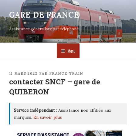
Aller
au
GARE DE FRANCE
contenu
principal
Assistance généraliste par téléphone
Menu
PUBLIÉ
11 MARS 2022
PAR
FRANCE TRAIN
LE
contacter SNCF – gare de
QUIBERON
Service indépendant :
Assistance non affiliée aux
marques.
En savoir plus