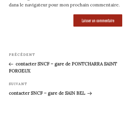
dans le navigateur pour mon prochain commentaire.
Navigation
Article
PRÉCÉDENT
précédent
de
contacter SNCF – gare de PONTCHARRA SAINT
FORGEUX
l’article
Article
SUIVANT
suivant
contacter SNCF – gare de SAIN BEL