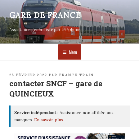
Aller
au
GARE DE FRANCE
contenu
principal
Assistance généraliste par téléphone
Menu
PUBLIÉ
25 FÉVRIER 2022
PAR
FRANCE TRAIN
LE
contacter SNCF – gare de
QUINCIEUX
Service indépendant :
Assistance non affiliée aux
marques.
En savoir plus