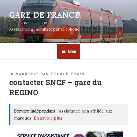
Aller
au
GARE DE FRANCE
contenu
principal
Assistance généraliste par téléphone
Menu
PUBLIÉ
18 MARS 2022
PAR
FRANCE TRAIN
LE
contacter SNCF – gare du
REGINO
Service indépendant :
Assistance non affiliée aux
marques.
En savoir plus