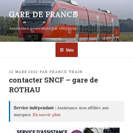
Aller
au
GARE DE FRANCE
contenu
principal
Assistance généraliste par téléphone
Menu
PUBLIÉ
22 MARS 2022
PAR
FRANCE TRAIN
LE
contacter SNCF – gare de
ROTHAU
Service indépendant :
Assistance non affiliée aux
marques.
En savoir plus