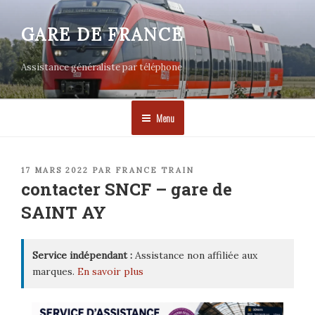
Aller
au
GARE DE FRANCE
contenu
principal
Assistance généraliste par téléphone
Menu
PUBLIÉ
17 MARS 2022
PAR
FRANCE TRAIN
LE
contacter SNCF – gare de
SAINT AY
Service indépendant :
Assistance non affiliée aux
marques.
En savoir plus