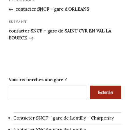
Article
précédent
de
contacter SNCF – gare d’ORLEANS
l’article
Article
SUIVANT
suivant
contacter SNCF – gare de SAINT CYR EN VAL LA
SOURCE
Vous recherchez une gare ?
Rechercher
Contacter SNCF – gare de Lentilly – Charpenay
Contacter SNCF – gare de Lentilly