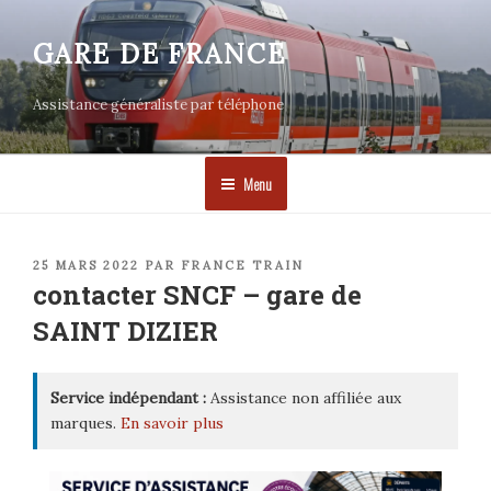
Aller
au
GARE DE FRANCE
contenu
principal
Assistance généraliste par téléphone
Menu
PUBLIÉ
25 MARS 2022
PAR
FRANCE TRAIN
LE
contacter SNCF – gare de
SAINT DIZIER
Service indépendant :
Assistance non affiliée aux
marques.
En savoir plus