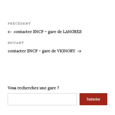
Navigation
Article
PRÉCÉDENT
précédent
de
contacter SNCF – gare de LANGRES
l’article
Article
SUIVANT
suivant
contacter SNCF – gare de VIGNORY
Vous recherchez une gare ?
Rechercher