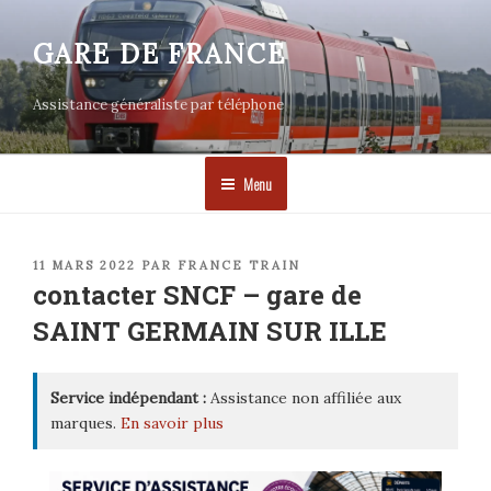
Aller
au
GARE DE FRANCE
contenu
principal
Assistance généraliste par téléphone
Menu
PUBLIÉ
11 MARS 2022
PAR
FRANCE TRAIN
LE
contacter SNCF – gare de
SAINT GERMAIN SUR ILLE
Service indépendant :
Assistance non affiliée aux
marques.
En savoir plus