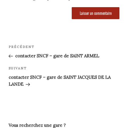
Navigation
Article
PRÉCÉDENT
précédent
de
contacter SNCF – gare de SAINT ARMEL
l’article
Article
SUIVANT
suivant
contacter SNCF – gare de SAINT JACQUES DE LA
LANDE
Vous recherchez une gare ?