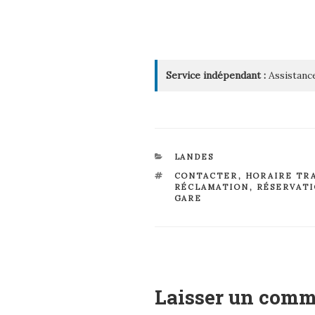
Service indépendant :
Assistance
CATÉGORIES
LANDES
ÉTIQUETTES
CONTACTER
,
HORAIRE TR
RÉCLAMATION
,
RÉSERVAT
GARE
Laisser un comm