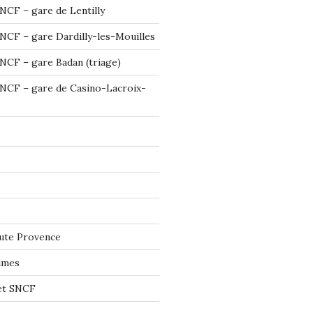
NCF – gare de Lentilly
NCF – gare Dardilly-les-Mouilles
NCF – gare Badan (triage)
NCF – gare de Casino-Lacroix-
ute Provence
imes
let SNCF