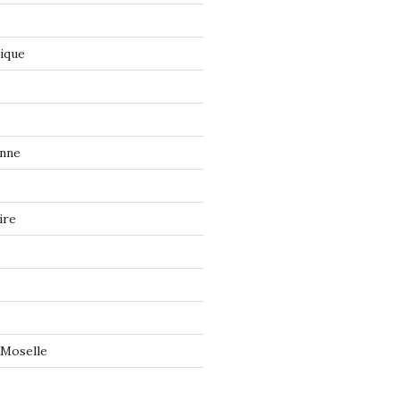
tique
onne
ire
 Moselle