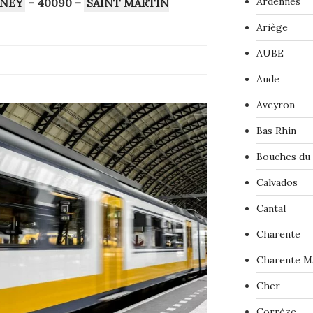
Ardennes
ONEY
– 40090
–
SAINT MARTIN
Ariège
AUBE
Aude
Aveyron
Bas Rhin
Bouches du
Calvados
Cantal
Charente
Charente M
Cher
Corrèze