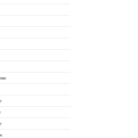
nne
e
e
e
ne