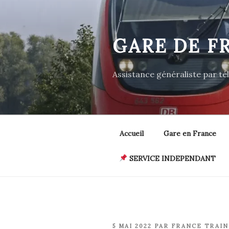
Aller
au
contenu
GARE DE F
principal
Assistance généraliste par t
Accueil
Gare en France
SERVICE INDEPENDANT
PUBLIÉ
5 MAI 2022
PAR
FRANCE TRAIN