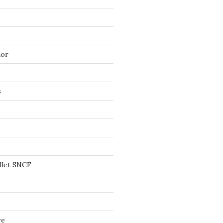
mor
s
llet SNCF
re