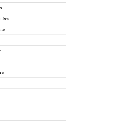
s
énées
ine
e
re
r
r