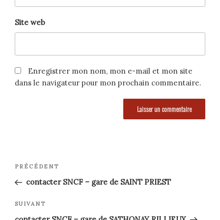
Site web
Enregistrer mon nom, mon e-mail et mon site
dans le navigateur pour mon prochain commentaire.
Navigation
Article
PRÉCÉDENT
précédent
de
contacter SNCF – gare de SAINT PRIEST
l’article
Article
SUIVANT
suivant
contacter SNCF – gare de SATHONAY RILLIEUX