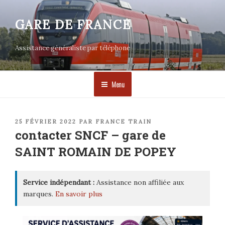
Aller
au
GARE DE FRANCE
contenu
principal
Assistance généraliste par téléphone
Menu
PUBLIÉ
25 FÉVRIER 2022
PAR
FRANCE TRAIN
LE
contacter SNCF – gare de
SAINT ROMAIN DE POPEY
Service indépendant :
Assistance non affiliée aux
marques.
En savoir plus