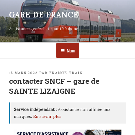
Aller
au
GARE DE FRANCE
contenu
principal
Assistance généraliste par téléphone
Menu
PUBLIÉ
15 MARS 2022
PAR
FRANCE TRAIN
LE
contacter SNCF – gare de
SAINTE LIZAIGNE
Service indépendant :
Assistance non affiliée aux
marques.
En savoir plus