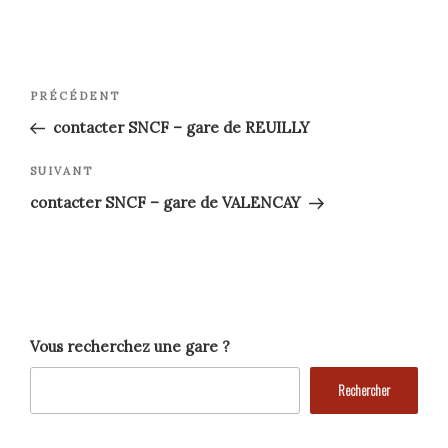
Navigation
Article
PRÉCÉDENT
précédent
de
contacter SNCF – gare de REUILLY
l’article
Article
SUIVANT
suivant
contacter SNCF – gare de VALENCAY
Vous recherchez une gare ?
Rechercher