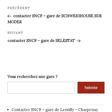
Navigation
Article
PRÉCÉDENT
précédent
de
contacter SNCF – gare de SCHWEIGHOUSE SUR
MODER
l’article
Article
SUIVANT
suivant
contacter SNCF – gare de SELESTAT
Vous recherchez une gare ?
Rechercher
Contacter SNCF – gare de Lentilly – Charpenay