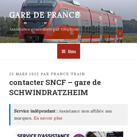
Aller
au
GARE DE FRANCE
contenu
principal
Assistance généraliste par téléphone
Menu
PUBLIÉ
23 MARS 2022
PAR
FRANCE TRAIN
LE
contacter SNCF – gare de
SCHWINDRATZHEIM
Service indépendant :
Assistance non affiliée aux
marques.
En savoir plus