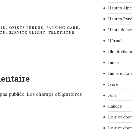
Hautes Alpe
Hautes Pyr
AIN
,
OBJETS PERDUS
,
PARKING GARE
,
Hauts de se
ION
,
SERVICE CLIENT
,
TELEPHONE
Hérault
Ille et vilain
Indre
Indre et Loi
entaire
Isère
pas publiée.
Les champs obligatoires
Jura
Landes
Loir et che
Loir et che