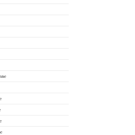
nne
e
e
e
ne