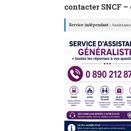
LE
contacter SNCF –
Service indépendant :
Assistance