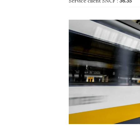
Service client SNCF :
36.35