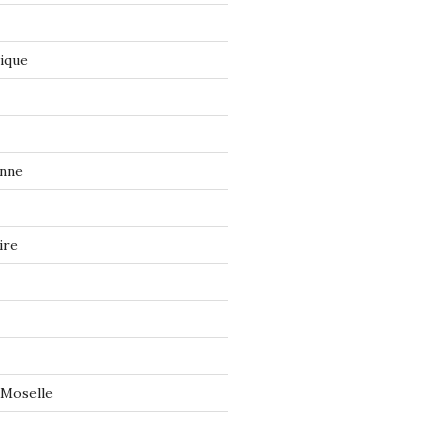
tique
onne
ire
 Moselle