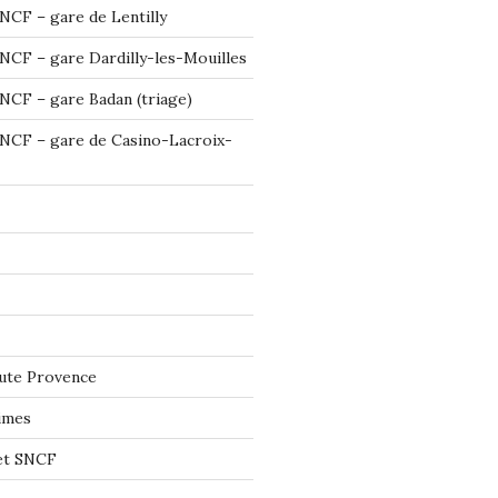
NCF – gare de Lentilly
NCF – gare Dardilly-les-Mouilles
NCF – gare Badan (triage)
NCF – gare de Casino-Lacroix-
ute Provence
imes
let SNCF