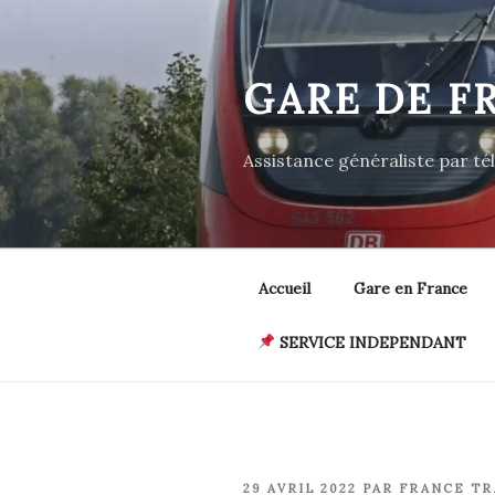
Aller
au
contenu
GARE DE F
principal
Assistance généraliste par t
Accueil
Gare en France
SERVICE INDEPENDANT
PUBLIÉ
29 AVRIL 2022
PAR
FRANCE TR