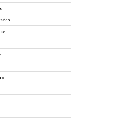
s
énées
ine
e
re
r
r