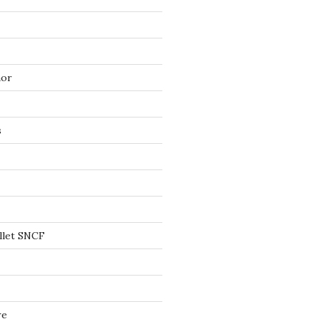
mor
s
llet SNCF
re