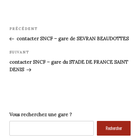
Navigation
Article
PRÉCÉDENT
précédent
de
contacter SNCF – gare de SEVRAN BEAUDOTTES
l’article
Article
SUIVANT
suivant
contacter SNCF – gare du STADE DE FRANCE SAINT
DENIS
Vous recherchez une gare ?
Rechercher