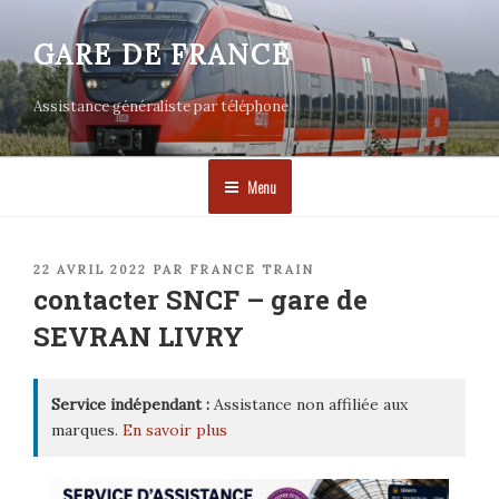
Aller
au
GARE DE FRANCE
contenu
principal
Assistance généraliste par téléphone
Menu
PUBLIÉ
22 AVRIL 2022
PAR
FRANCE TRAIN
LE
contacter SNCF – gare de
SEVRAN LIVRY
Service indépendant :
Assistance non affiliée aux
marques.
En savoir plus